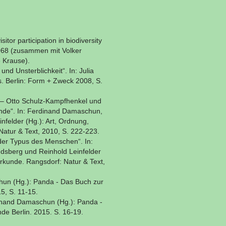
or participation in biodiversity
068 (zusammen mit Volker
 Krause).
d Unsterblichkeit“. In: Julia
. Berlin: Form + Zweck 2008, S.
f – Otto Schulz-Kampfhenkel und
de“. In: Ferdinand Damaschun,
felder (Hg.): Art, Ordnung,
atur & Text, 2010, S. 222-223.
er Typus des Menschen“. In:
dsberg und Reinhold Leinfelder
rkunde. Rangsdorf: Natur & Text,
hun (Hg.): Panda - Das Buch zur
5, S. 11-15.
inand Damaschun (Hg.): Panda -
e Berlin. 2015. S. 16-19.