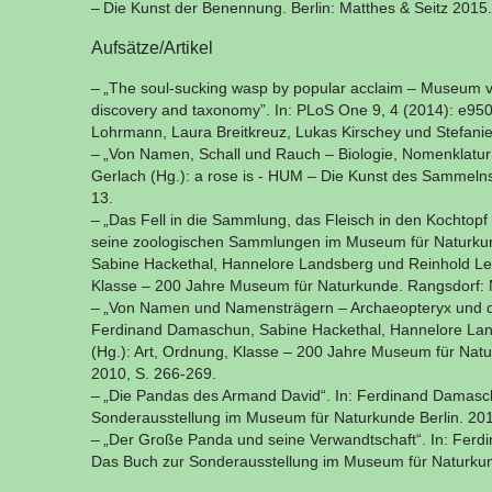
Die Kunst der Benennung. Berlin: Matthes & Seitz 2015.
Aufsätze/Artikel
„The soul-sucking wasp by popular acclaim – Museum visit
discovery and taxonomy”. In: PLoS One 9, 4 (2014): e95
Lohrmann, Laura Breitkreuz, Lukas Kirschey und Stefanie
„Von Namen, Schall und Rauch – Biologie, Nomenklatur un
Gerlach (Hg.): a rose is - HUM – Die Kunst des Sammelns
13.
„Das Fell in die Sammlung, das Fleisch in den Kochtop
seine zoologischen Sammlungen im Museum für Naturkun
Sabine Hackethal, Hannelore Landsberg und Reinhold Lein
Klasse – 200 Jahre Museum für Naturkunde. Rangsdorf: N
„Von Namen und Namensträgern – Archaeopteryx und d
Ferdinand Damaschun, Sabine Hackethal, Hannelore Lan
(Hg.): Art, Ordnung, Klasse – 200 Jahre Museum für Natu
2010, S. 266-269.
„Die Pandas des Armand David“. In: Ferdinand Damasc
Sonderausstellung im Museum für Naturkunde Berlin. 201
„Der Große Panda und seine Verwandtschaft“. In: Ferd
Das Buch zur Sonderausstellung im Museum für Naturkund