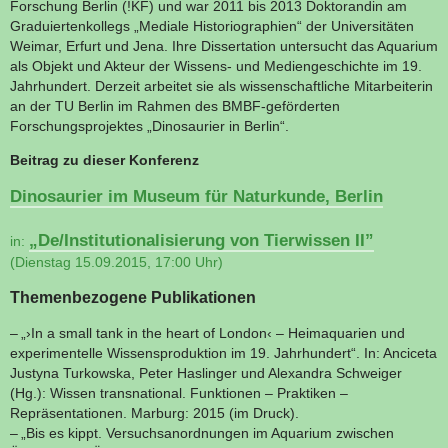
Forschung Berlin (!KF) und war 2011 bis 2013 Doktorandin am
Graduiertenkollegs „Mediale Historiographien“ der Universitäten
Weimar, Erfurt und Jena. Ihre Dissertation untersucht das Aquarium
als Objekt und Akteur der Wissens- und Mediengeschichte im 19.
Jahrhundert. Derzeit arbeitet sie als wissenschaftliche Mitarbeiterin
an der TU Berlin im Rahmen des BMBF-geförderten
Forschungsprojektes „Dinosaurier in Berlin“.
Beitrag zu dieser Konferenz
Dinosaurier im Museum für Naturkunde, Berlin
„De/Institutionalisierung von Tierwissen II”
in:
(Dienstag 15.09.2015, 17:00 Uhr)
Themenbezogene Publikationen
„›In a small tank in the heart of London‹ – Heimaquarien und
experimentelle Wissensproduktion im 19. Jahrhundert“. In: Anciceta
Justyna Turkowska, Peter Haslinger und Alexandra Schweiger
(Hg.): Wissen transnational. Funktionen – Praktiken –
Repräsentationen. Marburg: 2015 (im Druck).
„Bis es kippt. Versuchsanordnungen im Aquarium zwischen